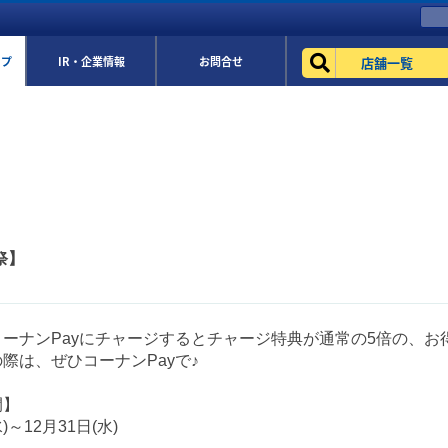
店舗一覧
ップ
IR・企業情報
お問合せ
祭】
ーナンPayにチャージするとチャージ特典が通常の5倍の、お
際は、ぜひコーナンPayで♪
間】
)～12月31日(水)