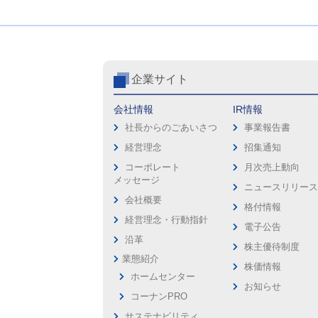
企業サイト
会社情報
IR情報
社長からのごあいさつ
事業報告書
経営理念
招集通知
コーポレート
月次売上動向
メッセージ
ニュースリリー
会社概要
格付情報
経営理念・行動指針
電子公告
沿革
株主優待制度
業態紹介
株価情報
ホームセンター
お知らせ
コーナンPRO
サステナビリティ