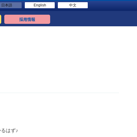
日本語
English
中文
採用情報
るはず♪