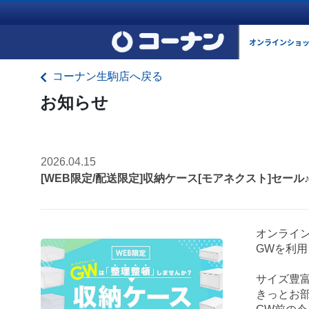
オンラインショ
コーナン生駒店へ戻る
お知らせ
2026.04.15
[WEB限定/配送限定]収納ケース[モアネクスト]セー
オンライ
GWを利
サイズ豊
きっとお