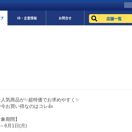
店舗一覧
ップ
IR・企業情報
お問合せ
た人気商品が✨超特価でお求めやすく✨
今お買い得なのはコレ👍
対象期間】
)～6月1日(月)