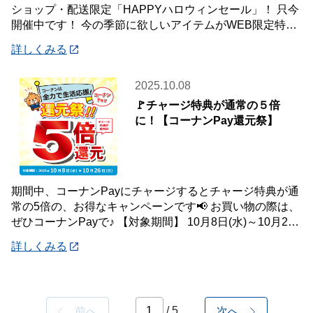
ショップ・配送限定「HAPPYハロウィンセール」！ 只今
開催中です！ 今の季節に欲しいアイテムがWEB限定特別
価格で！ オンラインショップ
詳しくみる
2025.10.08
🚩チャージ特典が通常の５倍
に！【コーナンPay還元祭】
期間中、コーナンPayにチャージするとチャージ特典が通
常の5倍の、お得なキャンペーンです📢 お買い物の際は、
ぜひコーナンPayで♪ 【対象期間】 10月8日(水)～10月26
日(日) ※ランクに関
詳しくみる
/ 5
前へ
次へ