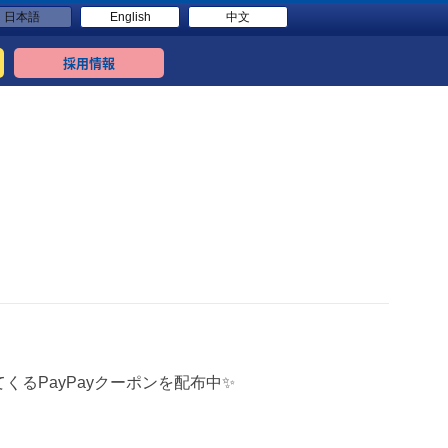
日本語
English
中文
採用情報
てくるPayPayクーポンを配布中✨