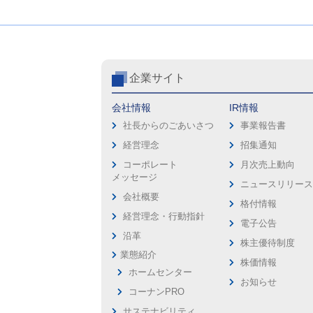
企業サイト
会社情報
IR情報
社長からのごあいさつ
事業報告書
経営理念
招集通知
コーポレート
月次売上動向
メッセージ
ニュースリリー
会社概要
格付情報
経営理念・行動指針
電子公告
沿革
株主優待制度
業態紹介
株価情報
ホームセンター
お知らせ
コーナンPRO
サステナビリティ