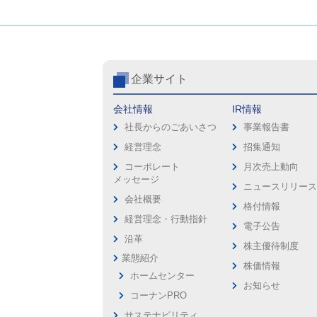
企業サイト
会社情報
IR情報
社長からのごあいさつ
事業報告書
経営理念
招集通知
コーポレート
月次売上動向
メッセージ
ニュースリリー
会社概要
格付情報
経営理念・行動指針
電子公告
沿革
株主優待制度
業態紹介
株価情報
ホームセンター
お知らせ
コーナンPRO
サステナビリティ