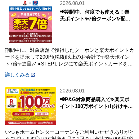
2026.08.01
📢期間中、何度でも使える！楽
天ポイント✨7倍クーポン✨配布
中🎉
期間中に、対象店舗で獲得したクーポンと楽天ポイントカ
ードを提示して200円(税抜)以上のお会計で✨楽天ポイン
ト7倍✨進呈🎉 ●STEP1 レジにて楽天ポイントカードを提
示して200円(税抜)以上お会
詳しくみる
2026.08.01
📢P&G対象商品購入で✨楽天ポ
イント100万ポイント山分けキャ
ンペーン✨
いつもホームセンターコーナンをご利用いただきありがと
うございます😀 P&G対象商品を1回のお会計で5,000円(税