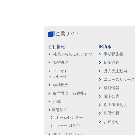
企業サイト
会社情報
IR情報
社長からのごあいさつ
事業報告書
経営理念
招集通知
コーポレート
月次売上動向
メッセージ
ニュースリリー
会社概要
格付情報
経営理念・行動指針
電子公告
沿革
株主優待制度
業態紹介
株価情報
ホームセンター
お知らせ
コーナンPRO
サステナビリティ