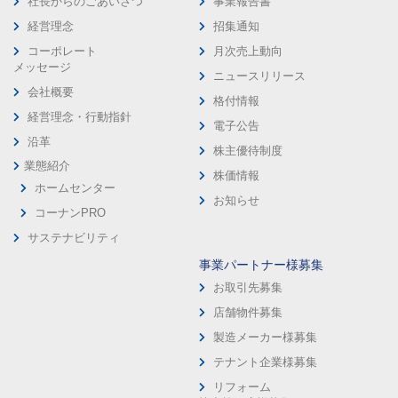
社長からのごあいさつ
事業報告書
経営理念
招集通知
コーポレート
月次売上動向
メッセージ
ニュースリリース
会社概要
格付情報
経営理念・行動指針
電子公告
沿革
株主優待制度
業態紹介
株価情報
ホームセンター
お知らせ
コーナンPRO
サステナビリティ
事業パートナー様募集
お取引先募集
店舗物件募集
製造メーカー様募集
テナント企業様募集
リフォーム