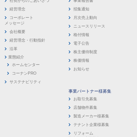
社長からのごあいさつ
事業報告書
経営理念
招集通知
コーポレート
月次売上動向
メッセージ
ニュースリリース
会社概要
格付情報
経営理念・行動指針
電子公告
沿革
株主優待制度
業態紹介
株価情報
ホームセンター
お知らせ
コーナンPRO
サステナビリティ
事業パートナー様募集
お取引先募集
店舗物件募集
製造メーカー様募集
テナント企業様募集
リフォーム