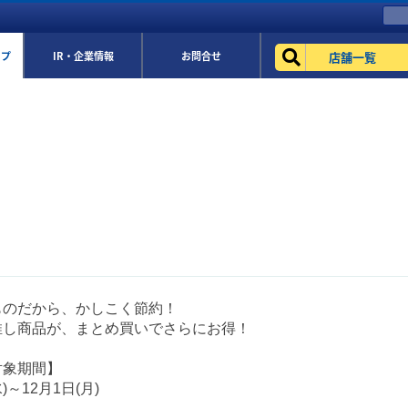
店舗一覧
ップ
IR・企業情報
お問合せ
ものだから、かしこく節約！
推し商品が、まとめ買いでさらにお得！
対象期間】
)～12月1日(月)