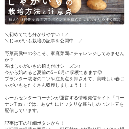
＼初めてでも分かりやすい！／
＼じゃがいも栽培の記事を公開中！／
野菜高騰中の今こそ、家庭菜園にチャレンジしてみません
か？
春はじゃがいもの植え付けシーズン♪
今から始めると夏前の5～6月に収穫できます◎
プランター栽培のコツや注意点を押さえて、美味しい春じ
ゃがいもをたくさん収穫しましょう！！
ホームセンターコーナンが運営する情報発信サイト「コー
ナンTips」では、あなたにピッタリな暮らしのヒント💡を
配信しています。
記事は下の詳細ボタンから！