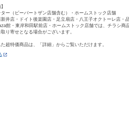
舗】
ンター（ビーバートザン店舗含む）・ホームストック店舗
西新井店・ドイト後楽園店・足立扇店・八王子オクトーレ店・
ePlaza館・東岸和田駅前店・ホームストック店舗では、チラシ
お取り寄せとなる場合がございます。
れた超特価商品は、「詳細」からご覧いただけます。
る