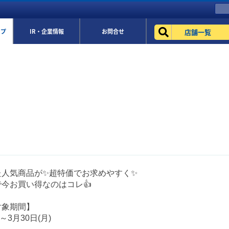
店舗一覧
ップ
IR・企業情報
お問合せ
た人気商品が✨超特価でお求めやすく✨
今お買い得なのはコレ👍
対象期間】
)～3月30日(月)