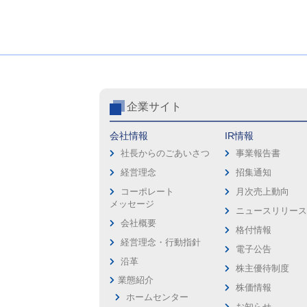
企業サイト
会社情報
IR情報
社長からのごあいさつ
事業報告書
経営理念
招集通知
コーポレート
月次売上動向
メッセージ
ニュースリリー
会社概要
格付情報
経営理念・行動指針
電子公告
沿革
株主優待制度
業態紹介
株価情報
ホームセンター
お知らせ