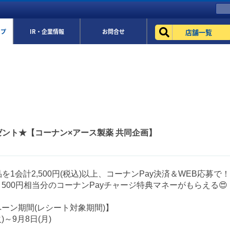
店舗一覧
ップ
IR・企業情報
お問合せ
レゼント★【コーナン×アース製薬 共同企画】
品を1会計2,500円(税込)以上、コーナンPay決済＆WEB応募で！
く500円相当分のコーナンPayチャージ特典マネーがもらえる😍
ーン期間(レシート対象期間)】
火)～9月8日(月)