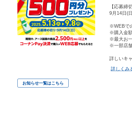
【応募締
9月14日(
※WEBで
※購入金
※最大お一
※一部店
詳しいキ
詳しくみ
お知らせ一覧はこちら