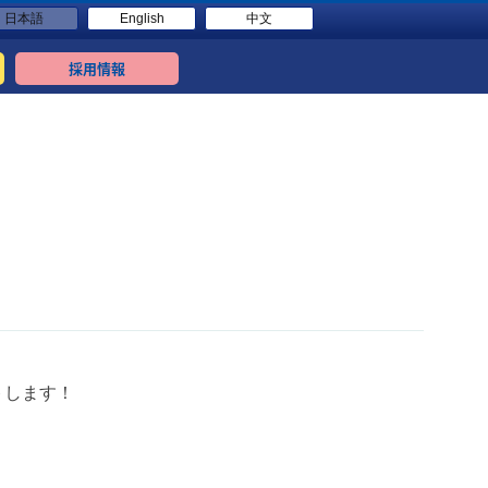
日本語
English
中文
採用情報
トします！