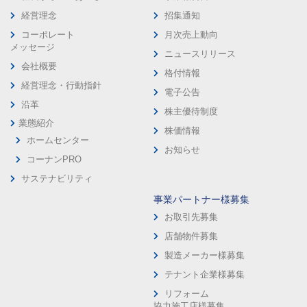
経営理念
招集通知
コーポレート
月次売上動向
メッセージ
ニュースリリース
会社概要
格付情報
経営理念・行動指針
電子公告
沿革
株主優待制度
業態紹介
株価情報
ホームセンター
お知らせ
コーナンPRO
サステナビリティ
事業パートナー様募集
お取引先募集
店舗物件募集
製造メーカー様募集
テナント企業様募集
リフォーム
協力施工店様募集