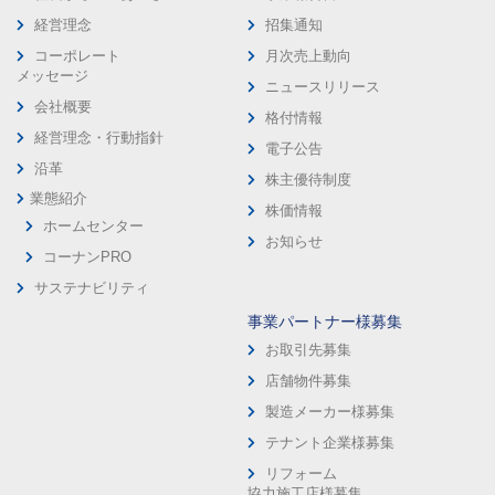
経営理念
招集通知
コーポレート
月次売上動向
メッセージ
ニュースリリース
会社概要
格付情報
経営理念・行動指針
電子公告
沿革
株主優待制度
業態紹介
株価情報
ホームセンター
お知らせ
コーナンPRO
サステナビリティ
事業パートナー様募集
お取引先募集
店舗物件募集
製造メーカー様募集
テナント企業様募集
リフォーム
協力施工店様募集