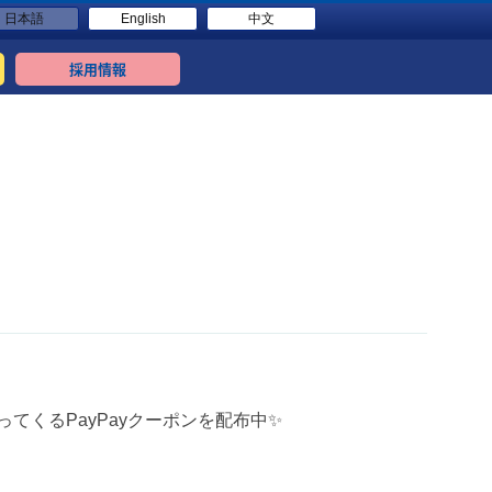
日本語
English
中文
採用情報
ってくるPayPayクーポンを配布中✨