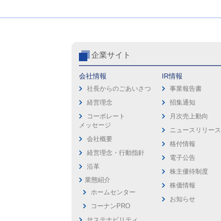
企業サイト
会社情報
IR情報
社長からのごあいさつ
事業報告書
経営理念
招集通知
コーポレート
月次売上動向
メッセージ
ニュースリリー
会社概要
格付情報
経営理念・行動指針
電子公告
沿革
株主優待制度
業態紹介
株価情報
ホームセンター
お知らせ
コーナンPRO
サステナビリティ