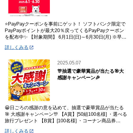
⭐PayPayクーポンを事前にゲット！ ソフトバンク限定で
PayPayポイントが最大20％戻ってくるPayPayクーポン
を配布中✨ 【対象期間】 6月1日(日)～6月30日(月) ※早期
終了する
詳しくみる
2025.05.07
🎊抽選で豪華賞品が当たる🎯大
感謝キャンペーン🎉
😀日ごろの感謝の意を込めて、抽選で豪華賞品が当たる
🎯 大感謝キャンペーン🎊 【A賞】[50組100名様] ・選べる
旅行プレゼント 【B賞】[100名様] ・コーナン商品券
5,000円分 【C賞
詳しくみる