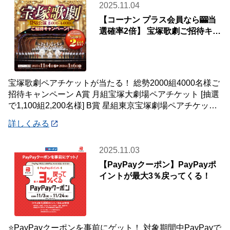
2025.11.04
【コーナン プラス会員なら🎰当
選確率2倍】 宝塚歌劇ご招待キャ
ンペーン📢
宝塚歌劇ペアチケットが当たる！ 総勢2000組4000名様ご
招待キャンペーン A賞 月組宝塚大劇場ペアチケット [抽選
で1,100組2,200名様] B賞 星組東京宝塚劇場ペアチケット
[抽選で90
詳しくみる
2025.11.03
【PayPayクーポン】PayPayポ
イントが最大3％戻ってくる！
⭐PayPayクーポンを事前にゲット！ 対象期間中PayPayで