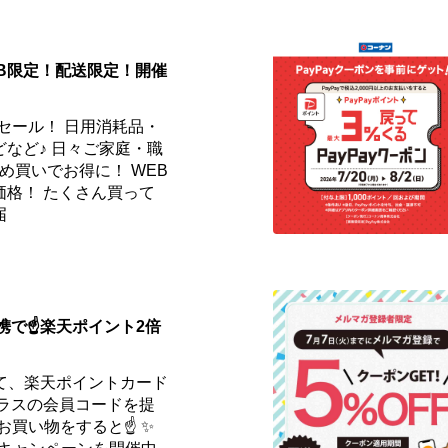
EB限定！配送限定！開催
セール！ 日用消耗品・
など♪ 日々ご家庭・職
め買いでお得に！ WEB
価格！ たくさん買って
届
携で☝️楽天ポイント2倍
て、楽天ポイントカード
プラスの会員コードを提
お買い物をすると☝️ ✨