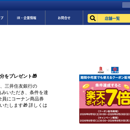
店舗一覧
ップ
IR・企業情報
お問合せ
円分をプレゼント🎁
まで、三井住友銀行の
お申込みいただき、条件を達
全員にコーナン商品券
トいたします🎁 詳しくは