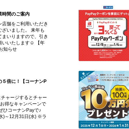
業時間のご案内
ン店舗をご利用いただき
ございました。 来年も
てまいりますので、引き
願いいたします☺ 【年
お知らせ
の５倍に！【コーナンP
にチャージするとチャー
、お得なキャンペーンで
ぜひコーナンPayで♪
)～12月31日(水) ※ラ