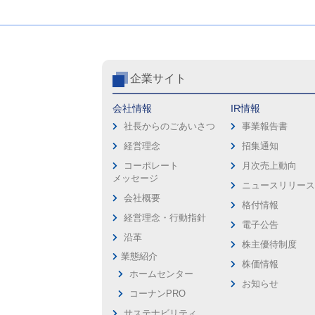
企業サイト
会社情報
IR情報
社長からのごあいさつ
事業報告書
経営理念
招集通知
コーポレート
月次売上動向
メッセージ
ニュースリリー
会社概要
格付情報
経営理念・行動指針
電子公告
沿革
株主優待制度
業態紹介
株価情報
ホームセンター
お知らせ
コーナンPRO
サステナビリティ