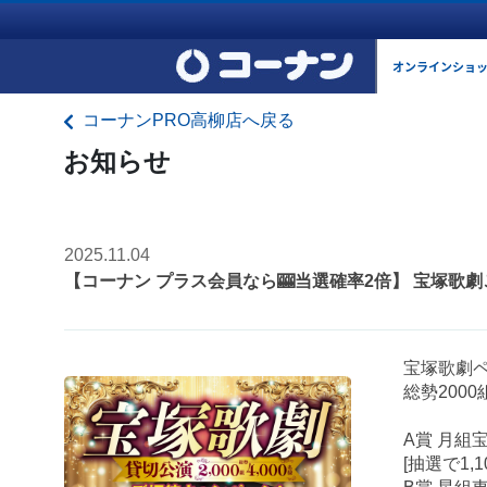
オンラインショ
コーナンPRO高柳店へ戻る
お知らせ
2025.11.04
【コーナン プラス会員なら🎰当選確率2倍】 宝塚歌劇
宝塚歌劇
総勢200
A賞 月組
[抽選で1,1