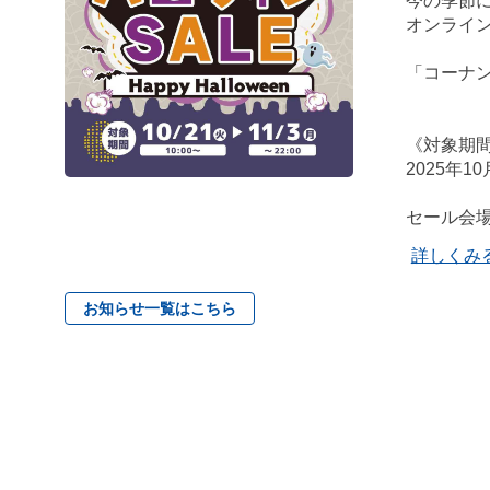
今の季節
オンライ
「コーナ
《対象期
2025年1
セール会
詳しくみ
お知らせ一覧はこちら