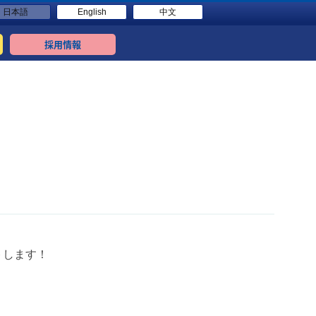
日本語
English
中文
採用情報
トします！