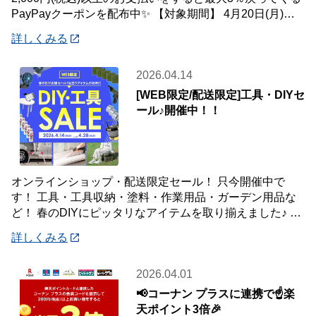
PayPayクーポンを配布中✨ 【対象期間】 4月20日(月)～5
月10
詳しくみる
2026.04.14
[WEB限定/配送限定]工具・DIYセ
ール♪開催中！！
オンラインショップ・配送限定セール！ 只今開催中で
す！ 工具・工具収納・塗料・作業用品・ガーデン用品な
ど！ 春のDIYにピッタリなアイテムを取り揃えました♪ 商
品はご自宅・職場までお届け♪♪ オ
詳しくみる
2026.04.01
📢コーナン プラスに連携で☝️楽
天ポイント3倍🎉