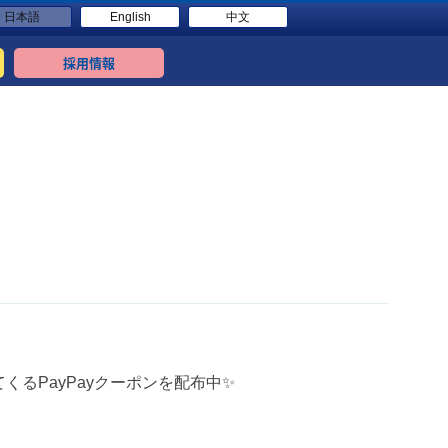
日本語
English
中文
採用情報
てくるPayPayクーポンを配布中✨