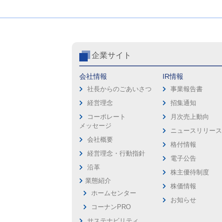
企業サイト
会社情報
IR情報
社長からのごあいさつ
事業報告書
経営理念
招集通知
コーポレート
月次売上動向
メッセージ
ニュースリリー
会社概要
格付情報
経営理念・行動指針
電子公告
沿革
株主優待制度
業態紹介
株価情報
ホームセンター
お知らせ
コーナンPRO
サステナビリティ