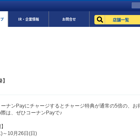
店舗一覧
ップ
IR・企業情報
お問合せ
祭】
ーナンPayにチャージするとチャージ特典が通常の5倍の、お
際は、ぜひコーナンPayで♪
間】
)～10月26日(日)