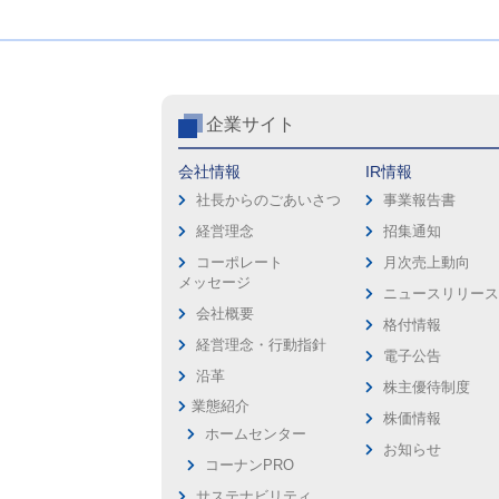
企業サイト
会社情報
IR情報
社長からのごあいさつ
事業報告書
経営理念
招集通知
コーポレート
月次売上動向
メッセージ
ニュースリリー
会社概要
格付情報
経営理念・行動指針
電子公告
沿革
株主優待制度
業態紹介
株価情報
ホームセンター
お知らせ
コーナンPRO
サステナビリティ