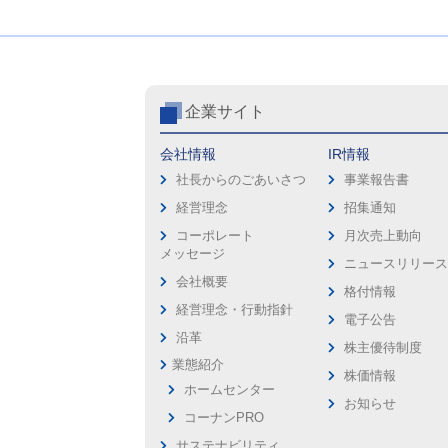
企業サイト
会社情報
IR情報
社長からのごあいさつ
事業報告書
経営理念
招集通知
コーポレート
月次売上動向
メッセージ
ニュースリリー
会社概要
格付情報
経営理念・行動指針
電子公告
沿革
株主優待制度
業態紹介
株価情報
ホームセンター
お知らせ
コーナンPRO
サステナビリティ