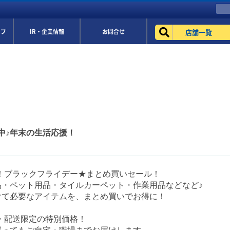
店舗一覧
ップ
IR・企業情報
お問合せ
中♪年末の生活応援！
定！ブラックフライデー★まとめ買いセール！
品・ペット用品・タイルカーペット・作業用品などなど♪
けて必要なアイテムを、まとめ買いでお得に！
・配送限定の特別価格！