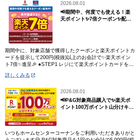
2026.08.01
📢期間中、何度でも使える！楽
天ポイント✨7倍クーポン✨配布
中🎉
期間中に、対象店舗で獲得したクーポンと楽天ポイントカ
ードを提示して200円(税抜)以上のお会計で✨楽天ポイン
ト7倍✨進呈🎉 ●STEP1 レジにて楽天ポイントカードを提
示して200円(税抜)以上お会
詳しくみる
2026.08.01
📢P&G対象商品購入で✨楽天ポ
イント100万ポイント山分けキャ
ンペーン✨
いつもホームセンターコーナンをご利用いただきありがと
うございます😀 P&G対象商品を1回のお会計で5,000円(税