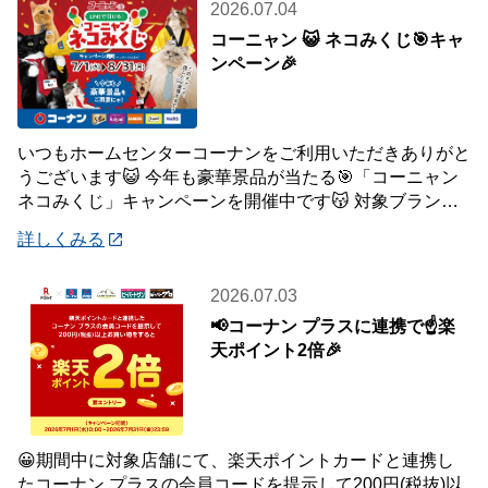
2026.07.04
コーニャン 😺 ネコみくじ🎯キャ
ンペーン🎉
いつもホームセンターコーナンをご利用いただきありがと
うございます😺 今年も豪華景品が当たる🎯「コーニャン
ネコみくじ」キャンペーンを開催中です😽 対象ブランド
商品、1,500円(税込)ご購入毎に1
詳しくみる
2026.07.03
📢コーナン プラスに連携で☝️楽
天ポイント2倍🎉
😀期間中に対象店舗にて、楽天ポイントカードと連携し
たコーナン プラスの会員コードを提示して200円(税抜)以