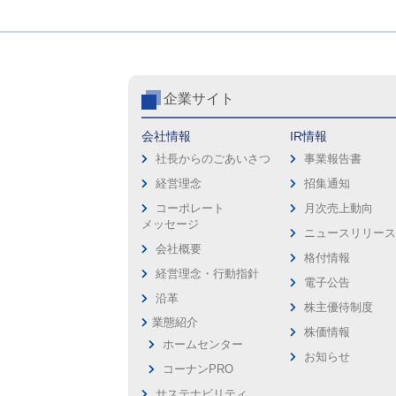
企業サイト
会社情報
IR情報
社長からのごあいさつ
事業報告書
経営理念
招集通知
コーポレート
月次売上動向
メッセージ
ニュースリリー
会社概要
格付情報
経営理念・行動指針
電子公告
沿革
株主優待制度
業態紹介
株価情報
ホームセンター
お知らせ
コーナンPRO
サステナビリティ