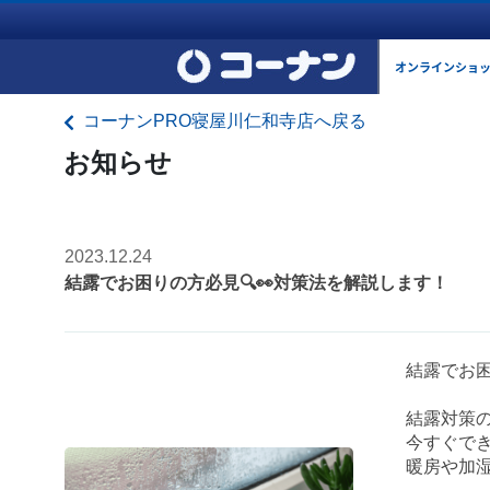
オンラインショ
コーナンPRO寝屋川仁和寺店へ戻る
お知らせ
2023.12.24
結露でお困りの方必見🔍👀対策法を解説します！
結露でお困
結露対策
今すぐで
暖房や加