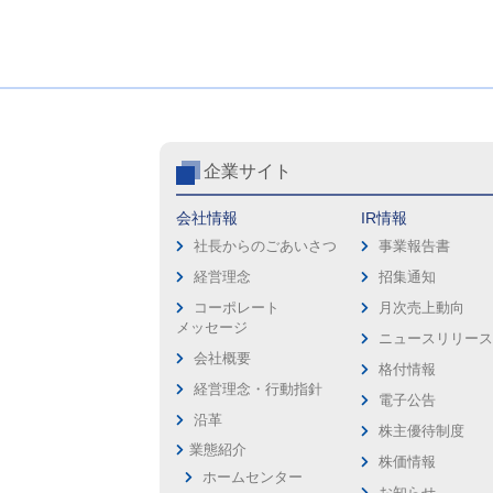
企業サイト
会社情報
IR情報
社長からのごあいさつ
事業報告書
経営理念
招集通知
コーポレート
月次売上動向
メッセージ
ニュースリリー
会社概要
格付情報
経営理念・行動指針
電子公告
沿革
株主優待制度
業態紹介
株価情報
ホームセンター
お知らせ