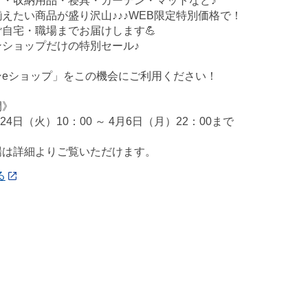
ア・収納用品・寝具・カーテン・マットなど♪
えたい商品が盛り沢山♪♪♪WEB限定特別価格で！
自宅・職場までお届けします💪
ンショップだけの特別セール♪
ンeショップ」をこの機会にご利用ください！
間》
月24日（火）10：00 ～ 4月6日（月）22：00まで
場は詳細よりご覧いただけます。
る