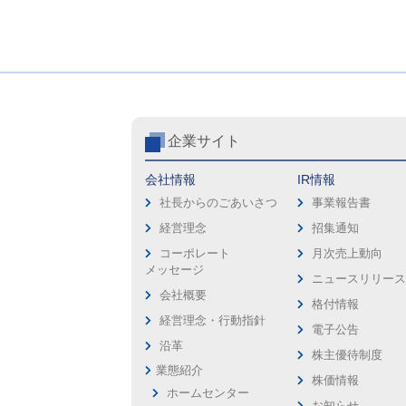
企業サイト
会社情報
IR情報
社長からのごあいさつ
事業報告書
経営理念
招集通知
コーポレート
月次売上動向
メッセージ
ニュースリリー
会社概要
格付情報
経営理念・行動指針
電子公告
沿革
株主優待制度
業態紹介
株価情報
ホームセンター
お知らせ