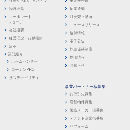
社長からのごあいさつ
事業報告書
経営理念
招集通知
コーポレート
月次売上動向
メッセージ
ニュースリリース
会社概要
格付情報
経営理念・行動指針
電子公告
沿革
株主優待制度
業態紹介
株価情報
ホームセンター
お知らせ
コーナンPRO
サステナビリティ
事業パートナー様募集
お取引先募集
店舗物件募集
製造メーカー様募集
テナント企業様募集
リフォーム