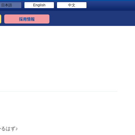
日本語
English
中文
採用情報
るはず♪