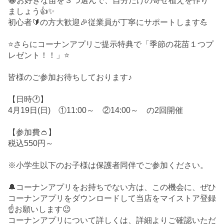
😀お好きな苗を３つ選んで、自分だけの寄せ植えを作り
ましょう👍✨
初心者🔰の方大歓迎🎉従業員が丁寧にサポートします💪
⭐さらにコーナンアプリご提示特典で「季節の花苗１つプ
レゼント！！」⭐
皆様のご参加お待ちしております♪
【日時🕐】
4月19日(日) ①11:00～ ②14:00～ の2回開催
【参加費👛】
税込550円～
※小学生以下のお子様は保護者同伴でご参加ください。
🔔コーナンアプリをお持ちでない方は、この機会に、ぜひ
コーナンアプリをダウンロードして当店をマイストア登録
☝️お願いします😉
コーナンアプリについて詳しくは、詳細よりご確認いただ