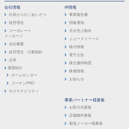
会社情報
IR情報
社長からのごあいさつ
事業報告書
経営理念
招集通知
コーポレート
月次売上動向
メッセージ
ニュースリリース
会社概要
格付情報
経営理念・行動指針
電子公告
沿革
株主優待制度
業態紹介
株価情報
ホームセンター
お知らせ
コーナンPRO
サステナビリティ
事業パートナー様募集
お取引先募集
店舗物件募集
製造メーカー様募集