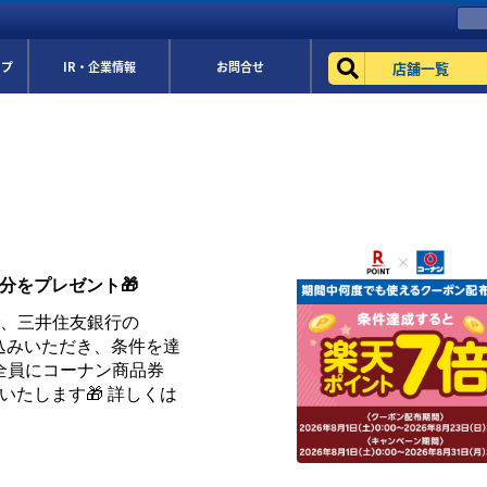
店舗一覧
ップ
IR・企業情報
お問合せ
円分をプレゼント🎁
まで、三井住友銀行の
お申込みいただき、条件を達
全員にコーナン商品券
トいたします🎁 詳しくは