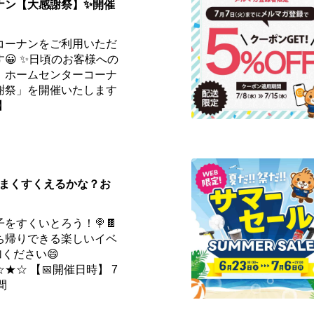
ナン【大感謝祭】✨開催
コーナンをご利用いただ
😀 ✨日頃のお客様への
、ホームセンターコーナ
謝祭」を開催いたします
】
️うまくすくえるかな？お
をすくいとろう！🍭🍫
ち帰りできる楽しいイベ
ください😄
☆ 【📅開催日時】 7
間