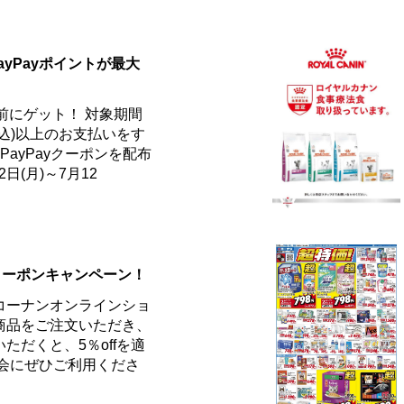
ayPayポイントが最大
事前にゲット！ 対象期間
円(税込)以上のお支払いをす
ayPayクーポンを配布
日(月)～7月12
Fクーポンキャンペーン！
コーナンオンラインショ
商品をご注文いただき、
ただくと、5％offを適
機会にぜひご利用くださ