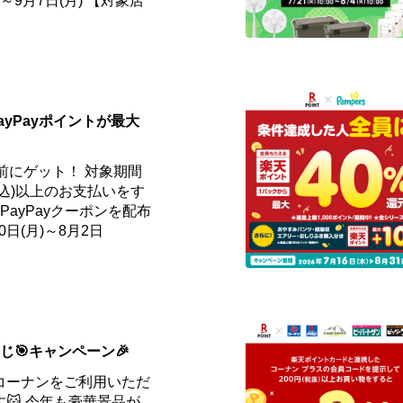
)～9月7日(月) 【対象店
ayPayポイントが最大
事前にゲット！ 対象期間
円(税込)以上のお支払いをす
ayPayクーポンを配布
0日(月)～8月2日
くじ🎯キャンペーン🎉
コーナンをご利用いただ
😺 今年も豪華景品が