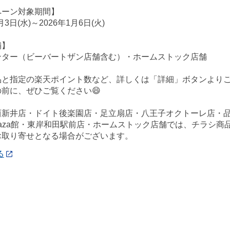
ペーン対象期間】
月3日(水)～2026年1月6日(火)
舗】
ンター（ビーバートザン店舗含む）・ホームストック店舗
品と指定の楽天ポイント数など、詳しくは「詳細」ボタンよりご
前に、ぜひご覧ください😄
西新井店・ドイト後楽園店・足立扇店・八王子オクトーレ店・
ePlaza館・東岸和田駅前店・ホームストック店舗では、チラシ
お取り寄せとなる場合がございます。
る