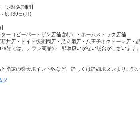
ペーン対象期間】
)～6月30日(月)
舗】
ンター（ビーバートザン店舗含む）・ホームストック店舗
西新井店・ドイト後楽園店・足立扇店・八王子オクトーレ店・
ePlaza館では、チラシ商品の一部取扱いがない場合がございま
品と指定の楽天ポイント数など、詳しくは詳細ボタンよりご覧い
る