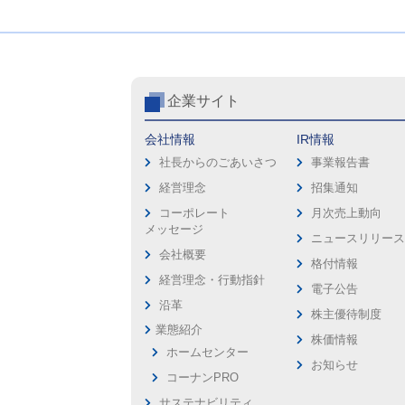
企業サイト
会社情報
IR情報
社長からのごあいさつ
事業報告書
経営理念
招集通知
コーポレート
月次売上動向
メッセージ
ニュースリリー
会社概要
格付情報
経営理念・行動指針
電子公告
沿革
株主優待制度
業態紹介
株価情報
ホームセンター
お知らせ
コーナンPRO
サステナビリティ