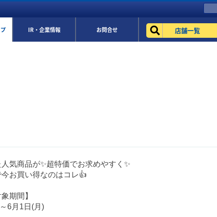
店舗一覧
ップ
IR・企業情報
お問合せ
た人気商品が✨超特価でお求めやすく✨
今お買い得なのはコレ👍
対象期間】
)～6月1日(月)