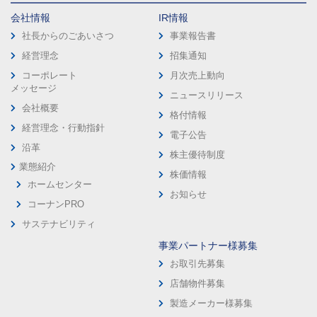
会社情報
IR情報
社長からのごあいさつ
事業報告書
経営理念
招集通知
コーポレート
月次売上動向
メッセージ
ニュースリリース
会社概要
格付情報
経営理念・行動指針
電子公告
沿革
株主優待制度
業態紹介
株価情報
ホームセンター
お知らせ
コーナンPRO
サステナビリティ
事業パートナー様募集
お取引先募集
店舗物件募集
製造メーカー様募集