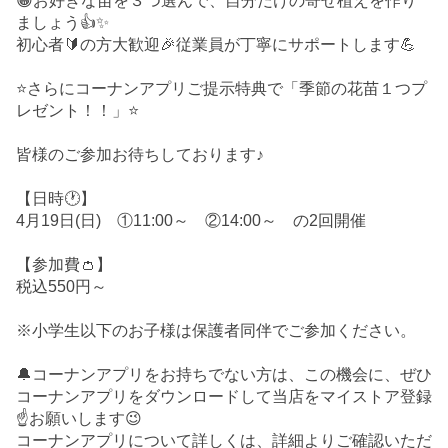
😀お好きな苗を３つ選んで、自分だけの寄せ植えを作り
ましょう👍✨
初心者🔰の方大歓迎🎉従業員が丁寧にサポートします💪
⭐さらにコーナンアプリご提示特典で「季節の花苗１つプ
レゼント！！」⭐
皆様のご参加お待ちしております♪
【日時🕐】
4月19日(日) ①11:00～ ②14:00～ の2回開催
【参加費👛】
税込550円～
※小学生以下のお子様は保護者同伴でご参加ください。
🔔コーナンアプリをお持ちでない方は、この機会に、ぜひ
コーナンアプリをダウンロードして当店をマイストア登録
☝️お願いします😉
コーナンアプリについて詳しくは、詳細よりご確認いただ