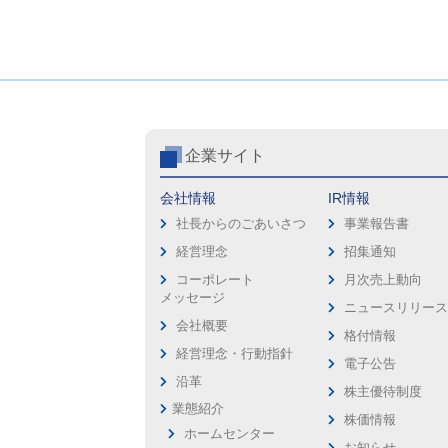
企業サイト
会社情報
IR情報
社長からのごあいさつ
事業報告書
経営理念
招集通知
コーポレート
月次売上動向
メッセージ
ニュースリリー
会社概要
格付情報
経営理念・行動指針
電子公告
沿革
株主優待制度
業態紹介
株価情報
ホームセンター
お知らせ