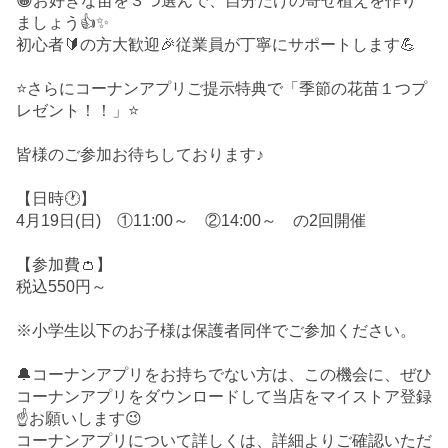
😀お好きな苗を３つ選んで、自分だけの寄せ植えを作り
ましょう👍✨
初心者🔰の方大歓迎🎉従業員が丁寧にサポートします💪
⭐さらにコーナンアプリご提示特典で「季節の花苗１つプ
レゼント！！」⭐
皆様のご参加お待ちしております♪
【日時🕐】
4月19日(日) ①11:00～ ②14:00～ の2回開催
【参加費👛】
税込550円～
※小学生以下のお子様は保護者同伴でご参加ください。
🔔コーナンアプリをお持ちでない方は、この機会に、ぜひ
コーナンアプリをダウンロードして当店をマイストア登録
☝️お願いします😉
コーナンアプリについて詳しくは、詳細よりご確認いただ