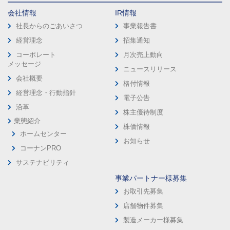
会社情報
IR情報
社長からのごあいさつ
事業報告書
経営理念
招集通知
コーポレート
月次売上動向
メッセージ
ニュースリリース
会社概要
格付情報
経営理念・行動指針
電子公告
沿革
株主優待制度
業態紹介
株価情報
ホームセンター
お知らせ
コーナンPRO
サステナビリティ
事業パートナー様募集
お取引先募集
店舗物件募集
製造メーカー様募集