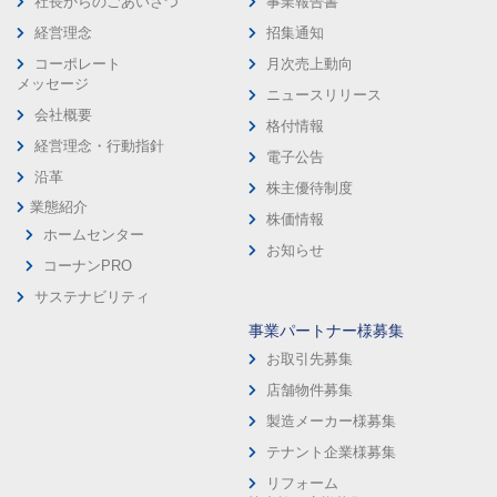
社長からのごあいさつ
事業報告書
経営理念
招集通知
コーポレート
月次売上動向
メッセージ
ニュースリリース
会社概要
格付情報
経営理念・行動指針
電子公告
沿革
株主優待制度
業態紹介
株価情報
ホームセンター
お知らせ
コーナンPRO
サステナビリティ
事業パートナー様募集
お取引先募集
店舗物件募集
製造メーカー様募集
テナント企業様募集
リフォーム