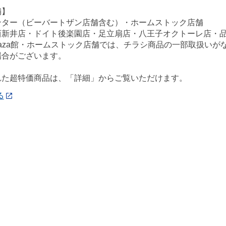
舗】
ンター（ビーバートザン店舗含む）・ホームストック店舗
西新井店・ドイト後楽園店・足立扇店・八王子オクトーレ店・
ePlaza館・ホームストック店舗では、チラシ商品の一部取扱い
場合がございます。
れた超特価商品は、「詳細」からご覧いただけます。
る