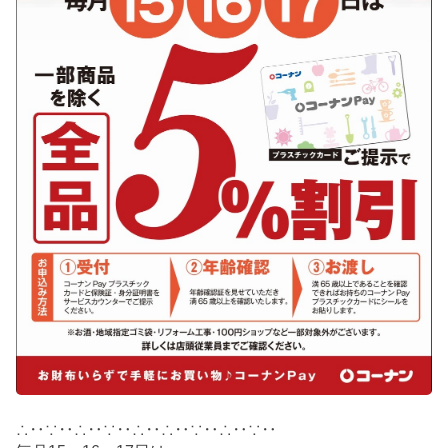
∴‥∵‥∴‥∵‥∴‥∴‥∵‥∴‥∵‥