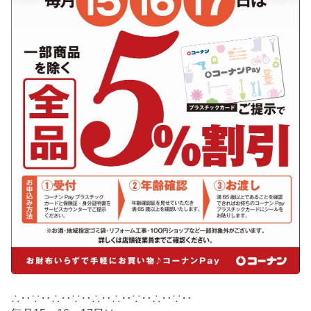
∴‥∵‥∴‥∵‥∴‥∴‥∵‥∴‥∵‥